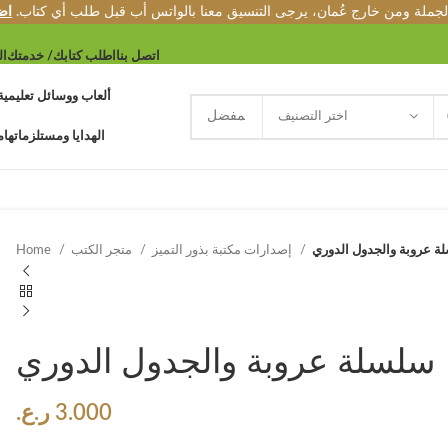
الجملة ومن خارج عُمان، يرجى التنسيق معنا بالواتس أب قبل طلب أي كتاب.
اض
اتصل بنا
اطلب كتابك/ خدمتك
ال
ألعاب ووسائل تعليمية
اختر التصنيف
الهدايا ومستلزماتها
م
ة عروبة والجدول الدوري
إصدارات مكتبة بذور التميز
متجر الكتب
Home
سلسلة عروبة والجدول الدوري
3.000
ر.ع.