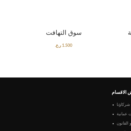
ADD TO CART
ة
سوق التهافت
1.500
ر.ع.
 الاقسام
شركاؤنا
 عمانية
القانون