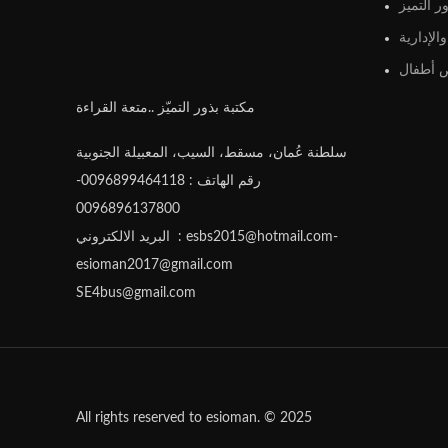
ر التميز
الإدارية
أطفال
مكتبة بذور التميّز ..متعة القراءة
سلطنة عُمان، مسقط، السيب، المعبيلة الجنوبية
رقم الهاتف : 0096899464118-
0096896137800
البريد الالكتروني : esbs2015@hotmail.com-
esioman2017@gmail.com
SE4bus@gmail.com
All rights reserved to esioman. © 2025