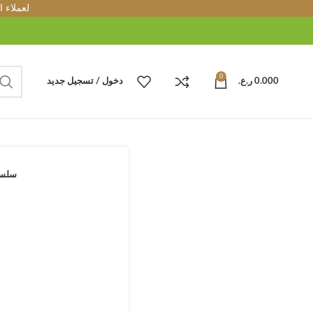
لعملاء 
0
0.000
ر.ع.
دخول / تسجيل جديد
سلسل