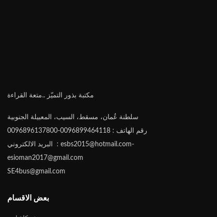
مكتبة بذور التميّز ..متعة القراءة
سلطنة عُمان، مسقط، السيب، المعبيلة الجنوبية
رقم الهاتف : 0096899464118-0096896137800
البريد الالكتروني : esbs2015@hotmail.com-
esioman2017@gmail.com
SE4bus@gmail.com
بعض الاقسام