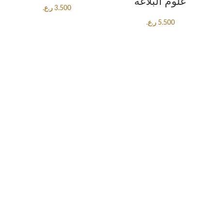
علوم البلاغة
3.500
ر.ع.
5.500
ر.ع.