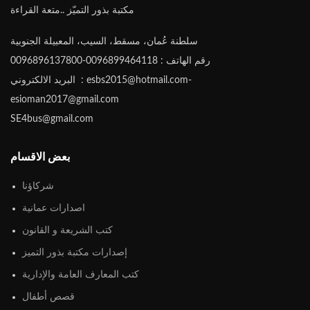
مكتبة بذور التميّز ..متعة القراءة
سلطنة عُمان، مسقط، السيب، المعبيلة الجنوبية
رقم الهاتف : 0096899464118-0096896137800
البريد الالكتروني : esbs2015@hotmail.com-
esioman2017@gmail.com
SE4bus@gmail.com
بعض الاقسام
شركاؤنا
اصدارات عمانية
كتب الشريعة و القانون
إصدارات مكتبة بذور التميز
كتب المعارف العامة والإدارية
قصص أطفال