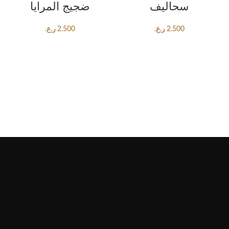
سحاليف
ضجيج المرايا
2.500
ر.ع.
2.500
ر.ع.