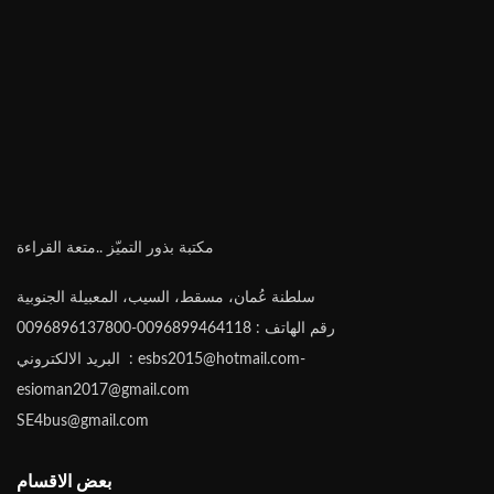
مكتبة بذور التميّز ..متعة القراءة
سلطنة عُمان، مسقط، السيب، المعبيلة الجنوبية
رقم الهاتف : 0096899464118-0096896137800
البريد الالكتروني : esbs2015@hotmail.com-
esioman2017@gmail.com
SE4bus@gmail.com
بعض الاقسام