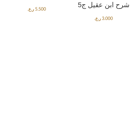
شرح ابن عقيل ج5
5.500
ر.ع.
3.000
ر.ع.