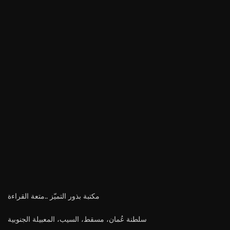
مكتبة بذور التميّز ..متعة القراءة
سلطنة عُمان، مسقط، السيب، المعبيلة الجنوبية