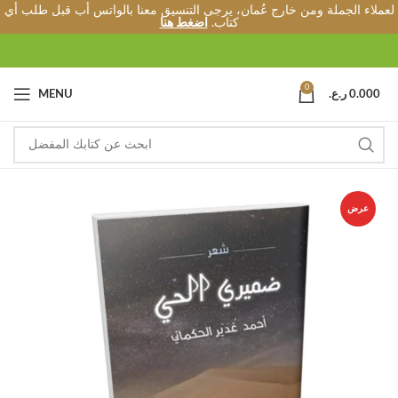
لعملاء الجملة ومن خارج عُمان، يرجى التنسيق معنا بالواتس أب قبل طلب أي
كتاب.
اضغط هنا
0
0.000
ر.ع.
MENU
عرض