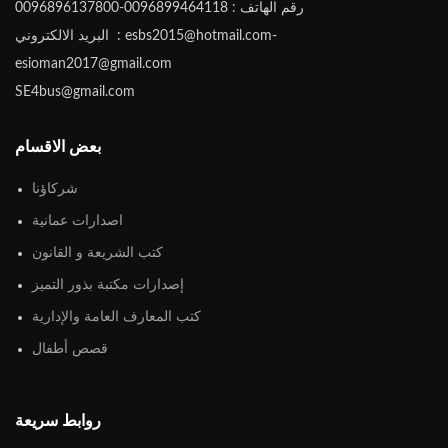
رقم الهاتف : 0096899464118-0096896137800
البريد الالكتروني : esbs2015@hotmail.com-
esioman2017@gmail.com
SE4bus@gmail.com
بعض الاقسام
شركاؤنا
اصدارات عمانية
كتب الشريعة و القانون
إصدارات مكتبة بذور التميز
كتب المعارف العامة والإدارية
قصص أطفال
روابط سريعة