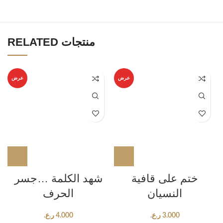
RELATED منتجات
عرض
عرض
ختم على قافية
شهد الكلمة …جسر
النسيان
الحرف
3.000
ر.ع.
4.000
ر.ع.