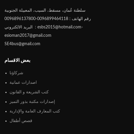
سلطنة عُمان، مسقط، السيب، المعبيلة الجنوبية
رقم الهاتف : 0096899464118-0096896137800
البريد الالكتروني : esbs2015@hotmail.com-
esioman2017@gmail.com
SE4bus@gmail.com
بعض الاقسام
شركاؤنا
اصدارات عمانية
كتب الشريعة و القانون
إصدارات مكتبة بذور التميز
كتب المعارف العامة والإدارية
قصص أطفال