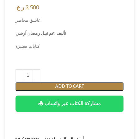
3.500
ر.ع.
عاشق محاصر
تأليف :
عم نبيل رمضان آرشي
كتابات قصيرة
ADD TO CART
📤 مشاركة الكتاب عبر واتساب