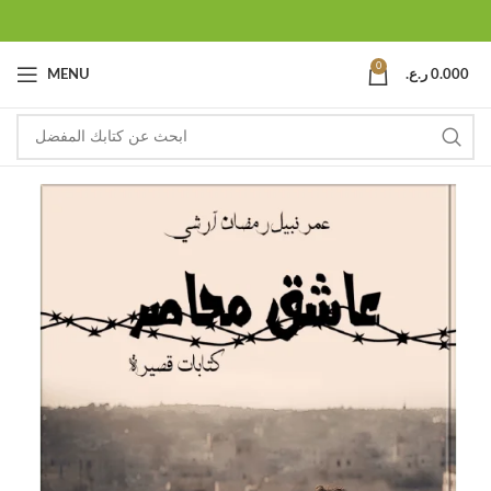
0
0.000
ر.ع.
MENU