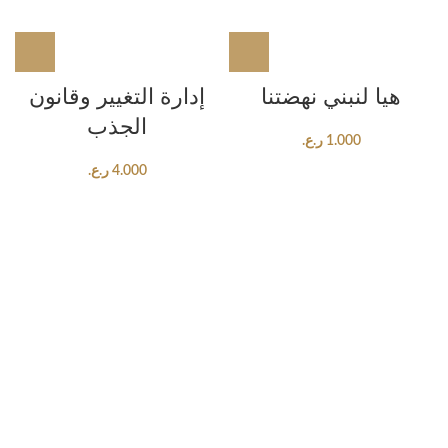
هيا لنبني نهضتنا
إدارة التغيير وقانون
الجذب
1.000
ر.ع.
4.000
ر.ع.