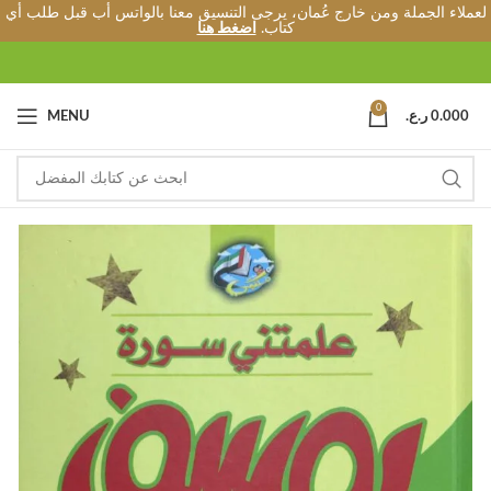
لعملاء الجملة ومن خارج عُمان، يرجى التنسيق معنا بالواتس أب قبل طلب أي
كتاب.
اضغط هنا
0
0.000
ر.ع.
MENU