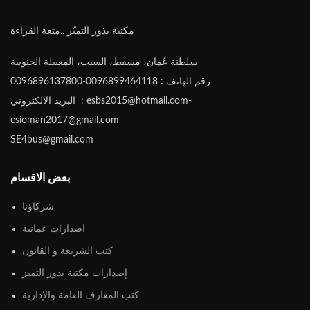
مكتبة بذور التميّز ..متعة القراءة
سلطنة عُمان، مسقط، السيب، المعبيلة الجنوبية
رقم الهاتف : 0096899464118-0096896137800
البريد الالكتروني : esbs2015@hotmail.com-
esioman2017@gmail.com
SE4bus@gmail.com
بعض الاقسام
شركاؤنا
اصدارات عمانية
كتب الشريعة و القانون
إصدارات مكتبة بذور التميز
كتب المعارف العامة والإدارية