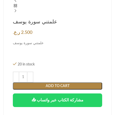
علمتني سورة يوسف
2.500
ر.ع.
علمتني سورة يوسف
20 in stock
ADD TO CART
📤 مشاركة الكتاب عبر واتساب