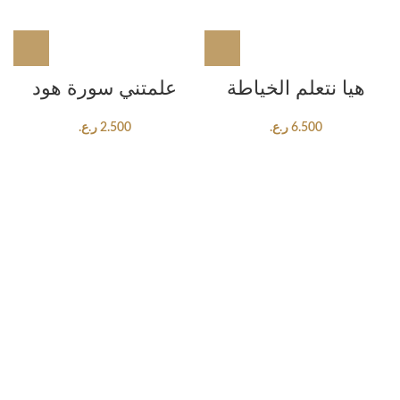
هيا نتعلم الخياطة
علمتني سورة هود
6.500
ر.ع.
2.500
ر.ع.