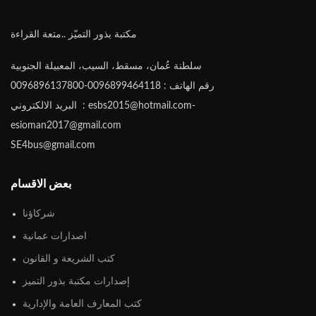
مكتبة بذور التميّز ..متعة القراءة
سلطنة عُمان، مسقط، السيب، المعبيلة الجنوبية
رقم الهاتف : 0096899464118-0096896137800
البريد الالكتروني : esbs2015@hotmail.com-
esioman2017@gmail.com
SE4bus@gmail.com
بعض الاقسام
شركاؤنا
اصدارات عمانية
كتب الشريعة و القانون
إصدارات مكتبة بذور التميز
كتب المعارف العامة والإدارية