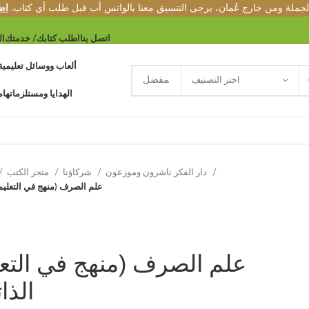
الجملة ومن خارج عُمان، يرجى التنسيق معنا بالواتس أب قبل طلب أي كتاب.
اض
اتصل بنا
اطلب كتابك/ خدمتك
ال
ألعاب ووسائل تعليمية
اختر التصنيف
الهدايا ومستلزماتها
م
دار الفكر ناشرون وموزعون
شركاؤنا
متجر الكتب
علم الصرف (منهج في التعليم 
علم الصرف (منهج في التعل
الذا