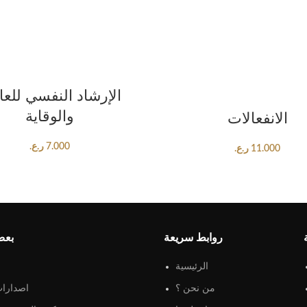
ADD TO CART
الإرشاد النفسي للعا
ADD TO CART
والوقاية
الانفعالات
7.000
ر.ع.
11.000
ر.ع.
روابط سريعة
بعض
الرئيسية
من نحن ؟
اصدارات