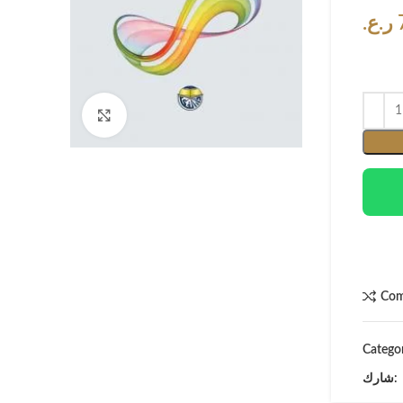
ر.ع.
Click to enlarge
Com
Catego
شارك: