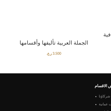
فية
ADD TO CART
الجملة العربية تأليفها وأقسامها
3.500
ر.ع.
 الاقسام
شركاؤنا
 عمانية