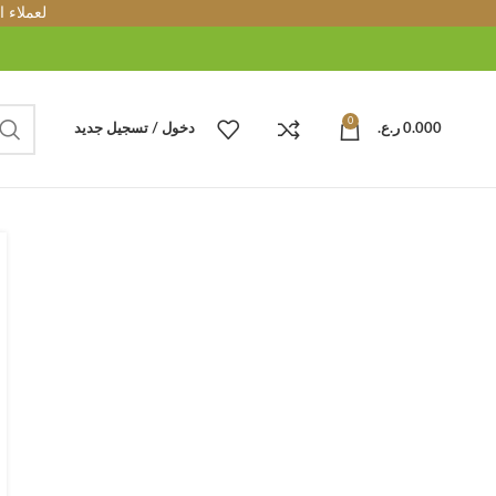
لعملاء 
0
0.000
ر.ع.
دخول / تسجيل جديد