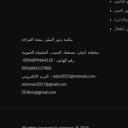
القانون
ر التميز
الإدارية
أطفال
مكتبة بذور التميّز ..متعة القراءة
سلطنة عُمان، مسقط، السيب، المعبيلة الجنوبية
رقم الهاتف : 0096899464118-
0096896137800
البريد الالكتروني : esbs2015@hotmail.com-
esioman2017@gmail.com
SE4bus@gmail.com