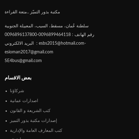
مكتبة بذور التميّز ..متعة القراءة
سلطنة عُمان، مسقط، السيب، المعبيلة الجنوبية
رقم الهاتف : 0096899464118-0096896137800
البريد الالكتروني : esbs2015@hotmail.com-
esioman2017@gmail.com
SE4bus@gmail.com
بعض الاقسام
شركاؤنا
اصدارات عمانية
كتب الشريعة و القانون
إصدارات مكتبة بذور التميز
كتب المعارف العامة والإدارية