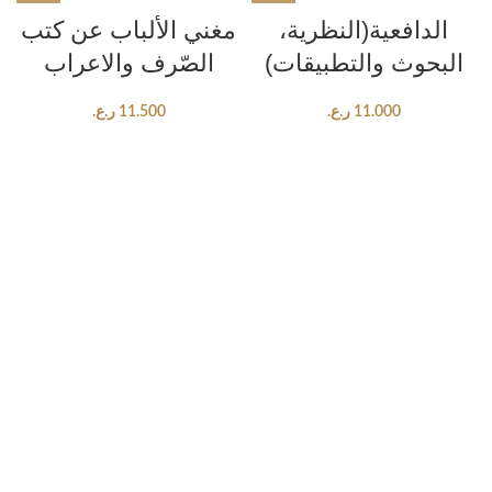
الدافعية(النظرية،
مغني الألباب عن كتب
البحوث والتطبيقات)
الصّرف والاعراب
11.000
ر.ع.
11.500
ر.ع.