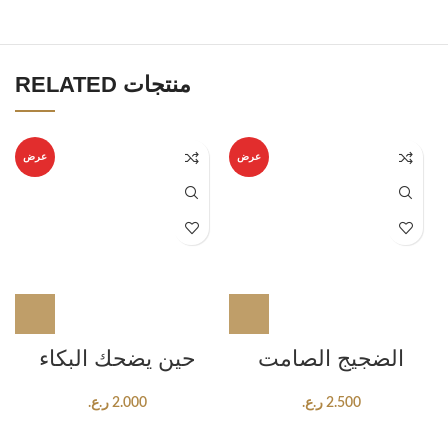
RELATED منتجات
عرض
عرض
الضجيج الصامت
حين يضحك البكاء
2.500
ر.ع.
2.000
ر.ع.