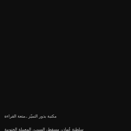
مكتبة بذور التميّز ..متعة القراءة
سلطنة عُمان، مسقط، السيب، المعبيلة الجنوبية