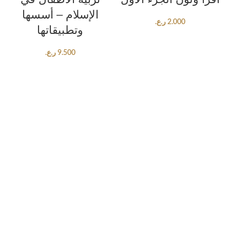
الإسلام – أسسها
2.000
ر.ع.
وتطبيقاتها
9.500
ر.ع.