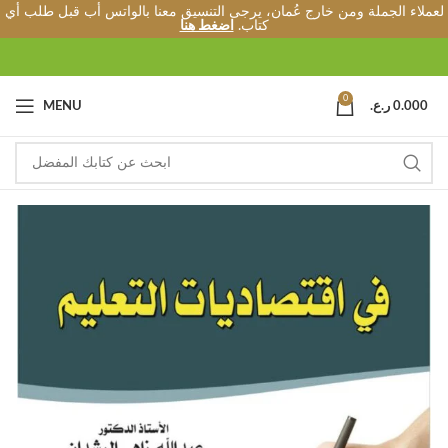
لعملاء الجملة ومن خارج عُمان، يرجى التنسيق معنا بالواتس أب قبل طلب أي
كتاب.
اضغط هنا
0
0.000
ر.ع.
MENU