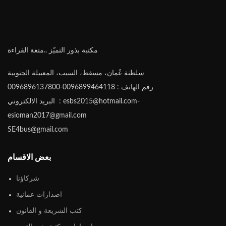
مكتبة بذور التميّز ..متعة القراءة
سلطنة عُمان، مسقط، السيب، المعبيلة الجنوبية
رقم الهاتف : 0096899464118-0096896137800
البريد الالكتروني : esbs2015@hotmail.com-
esioman2017@gmail.com
SE4bus@gmail.com
بعض الاقسام
شركاؤنا
اصدارات عمانية
كتب الشريعة و القانون