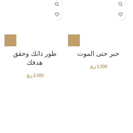
حبر حتى الموت
طور ذاتك وحقق
هدفك
1.500
ر.ع.
2.500
ر.ع.