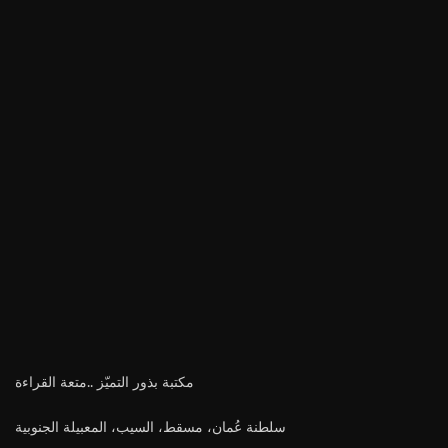
مكتبة بذور التميّز ..متعة القراءة
سلطنة عُمان، مسقط، السيب، المعبيلة الجنوبية