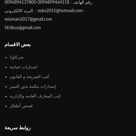
رقم الهاتف : 0096899464118-0096896137800
البريد الالكتروني : esbs2015@hotmail.com-
esioman2017@gmail.com
SE4bus@gmail.com
بعض الاقسام
شركاؤنا
اصدارات عمانية
كتب الشريعة و القانون
إصدارات مكتبة بذور التميز
كتب المعارف العامة والإدارية
قصص أطفال
روابط سريعة