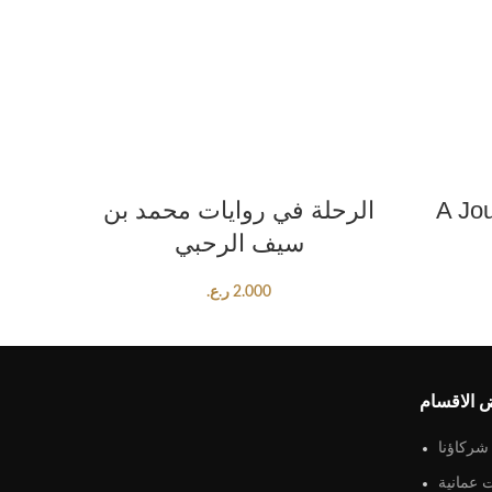
ADD TO CART
A Jo
الرحلة في روايات محمد بن
سيف الرحبي
2.000
ر.ع.
 الاقسام
شركاؤنا
 عمانية