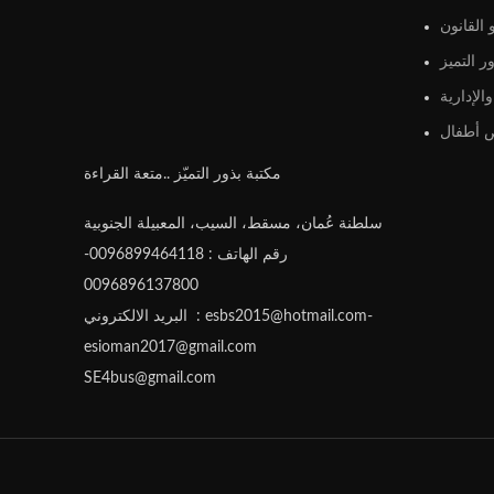
القانون
ر التميز
الإدارية
أطفال
مكتبة بذور التميّز ..متعة القراءة
سلطنة عُمان، مسقط، السيب، المعبيلة الجنوبية
رقم الهاتف : 0096899464118-
0096896137800
البريد الالكتروني : esbs2015@hotmail.com-
esioman2017@gmail.com
SE4bus@gmail.com