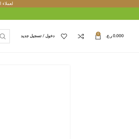
لعملاء 
0
0.000
ر.ع.
دخول / تسجيل جديد