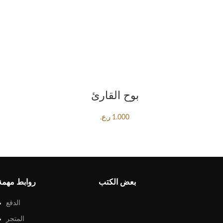
ADD TO CART
بوح القارئ
1.000
ر.ع.
بعض الكتب
روابط مهمة
الدفع
المتجر