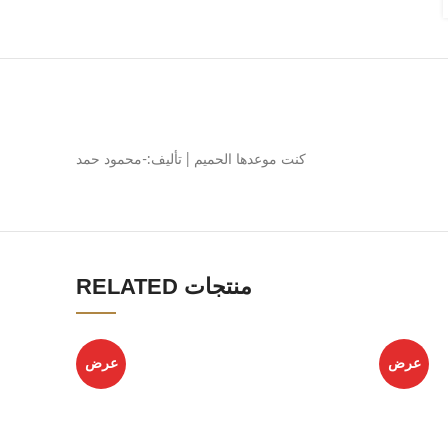
كنت موعدها الحميم | تأليف:-محمود حمد
RELATED منتجات
عرض
عرض