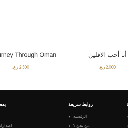
ADD TO CART
ADD TO CART
أنا أحب الافلين
urney Through Oman
2.000
ر.ع.
2.500
ر.ع.
روابط سريعة
بعض
الرئيسية
من نحن ؟
اصدارات