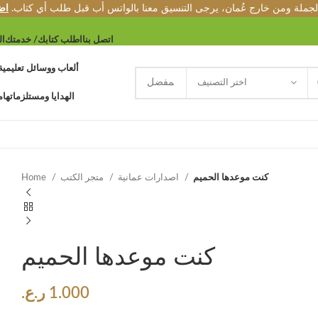
الجملة ومن خارج عُمان، يرجى التنسيق معنا بالواتس أب قبل طلب أي كتاب.
اض
اتصل بنا
اطلب كتابك/ خدمتك
ال
ألعاب ووسائل تعليمية
اختر التصنيف
الهدايا ومستلزماتها
م
كنت موعدها الحميم
اصدارات عمانية
متجر الكتب
Home
كنت موعدها الحميم
1.000
ر.ع.