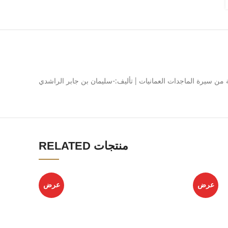
 من سيرة الماجدات العمانيات | تأليف:-سليمان بن جابر الراشدي
RELATED منتجات
عرض
عرض