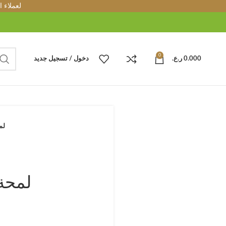
لعملاء 
0
0.000
ر.ع.
دخول / تسجيل جديد
لم
لمحة