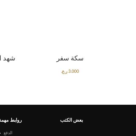
ADD TO CART
سكة سفر
شهد ا
3.000
ر.ع.
بعض الكتب
روابط مهمة
الدفع