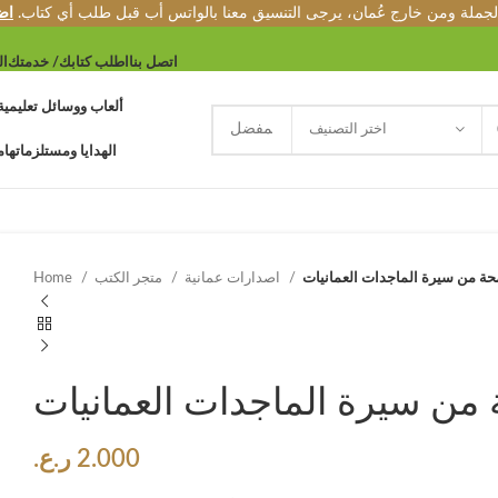
الجملة ومن خارج عُمان، يرجى التنسيق معنا بالواتس أب قبل طلب أي كتاب.
اض
اتصل بنا
اطلب كتابك/ خدمتك
ال
ألعاب ووسائل تعليمية
اختر التصنيف
الهدايا ومستلزماتها
م
حة من سيرة الماجدات العمانيات
اصدارات عمانية
متجر الكتب
Home
 من سيرة الماجدات العمانيات
2.000
ر.ع.