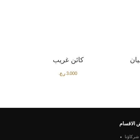
ADD TO CART
يان
كائن غريب
3.000
ر.ع.
 الاقسام
شركاؤنا