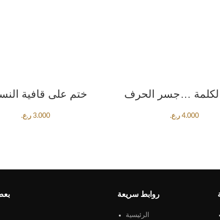
ADD TO CART
ADD TO CART
لكلمة …جسر الحرف
ختم على قافية النس
4.000
ر.ع.
3.000
ر.ع.
روابط سريعة
بعض
الرئيسية