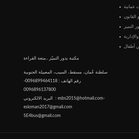
 عمانية
القانون
ر التميز
الإدارية
أطفال
مكتبة بذور التميّز ..متعة القراءة
سلطنة عُمان، مسقط، السيب، المعبيلة الجنوبية
رقم الهاتف : 0096899464118-
0096896137800
البريد الالكتروني : esbs2015@hotmail.com-
esioman2017@gmail.com
SE4bus@gmail.com