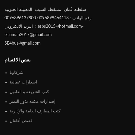
سلطنة عُمان، مسقط، السيب، المعبيلة الجنوبية
رقم الهاتف : 0096899464118-0096896137800
البريد الالكتروني : esbs2015@hotmail.com-
esioman2017@gmail.com
SE4bus@gmail.com
بعض الاقسام
شركاؤنا
اصدارات عمانية
كتب الشريعة و القانون
إصدارات مكتبة بذور التميز
كتب المعارف العامة والإدارية
قصص أطفال