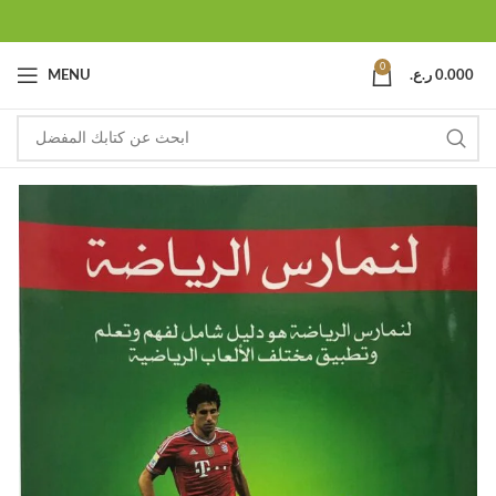
0
0.000
ر.ع.
MENU