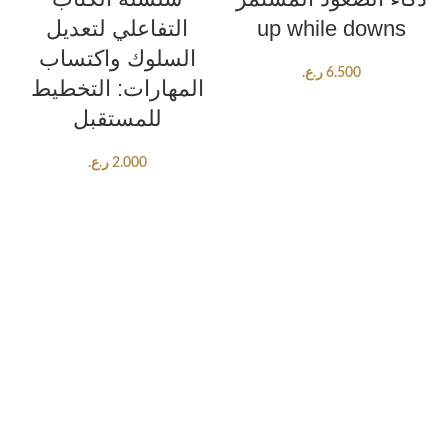
up while downs
التفاعلي لتعديل
السلوك واكتساب
6.500
ر.ع.
المهارات: التخطيط
للمستقبل
2.000
ر.ع.