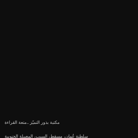
مكتبة بذور التميّز ..متعة القراءة
سلطنة عُمان، مسقط، السيب، المعبيلة الجنوبية