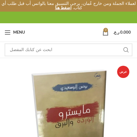
لعملاء الجملة ومن خارج عُمان، يرجى التنسيق معنا بالواتس أب قبل طلب أي
كتاب.
اضغط هنا
0
0.000
ر.ع.
MENU
عرض