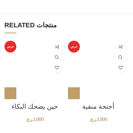
RELATED منتجات
عرض
عرض
أجنحة منفية
حين يضحك البكاء
2.000
ر.ع.
2.000
ر.ع.