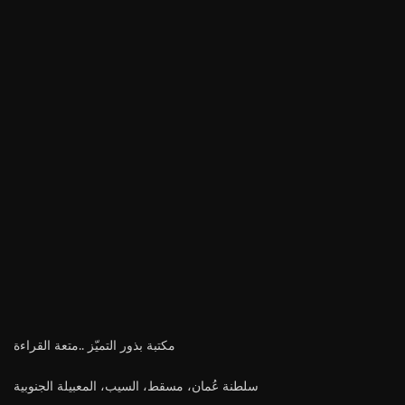
مكتبة بذور التميّز ..متعة القراءة
سلطنة عُمان، مسقط، السيب، المعبيلة الجنوبية