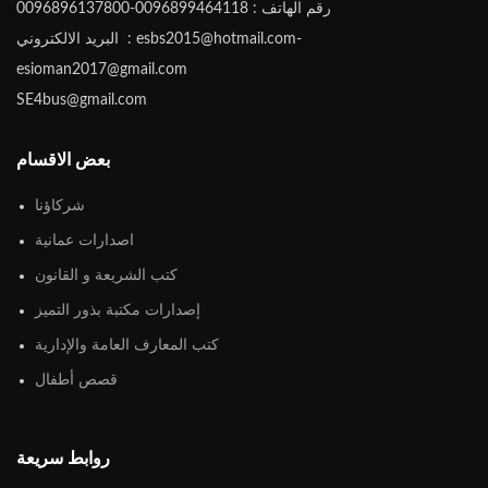
رقم الهاتف : 0096899464118-0096896137800
البريد الالكتروني : esbs2015@hotmail.com-
esioman2017@gmail.com
SE4bus@gmail.com
بعض الاقسام
شركاؤنا
اصدارات عمانية
كتب الشريعة و القانون
إصدارات مكتبة بذور التميز
كتب المعارف العامة والإدارية
قصص أطفال
روابط سريعة