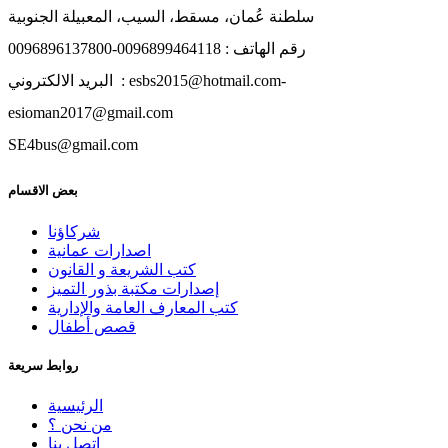
سلطنة عُمان، مسقط، السيب، المعبيلة الجنوبية
رقم الهاتف : 0096899464118-0096896137800
البريد الالكتروني : esbs2015@hotmail.com-
esioman2017@gmail.com
SE4bus@gmail.com
بعض الاقسام
شركاؤنا
اصدارات عمانية
كتب الشريعة و القانون
إصدارات مكتبة بذور التميز
كتب المعارف العامة والإدارية
قصص أطفال
روابط سريعة
الرئيسية
من نحن ؟
اتصل بنا