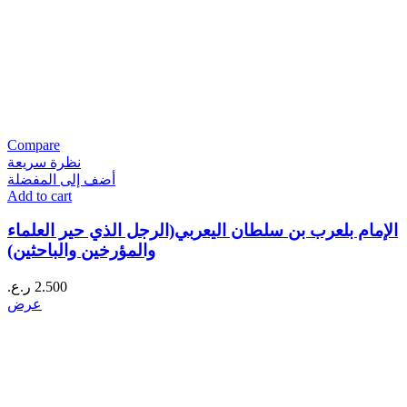
Compare
نظرة سريعة
أضف إلى المفضلة
Add to cart
الإمام بلعرب بن سلطان اليعربي(الرجل الذي حير العلماء
والمؤرخين والباحثين)
2.500
ر.ع.
عرض