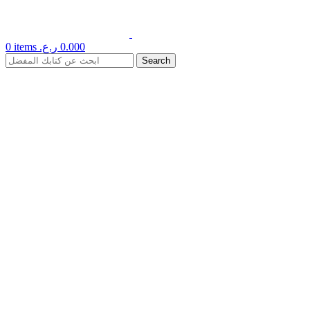
0.000
ر.ع.
items
0
Search
Click to enlarge