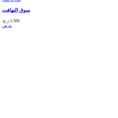
سوق التهافت
1.500
ر.ع.
عرض