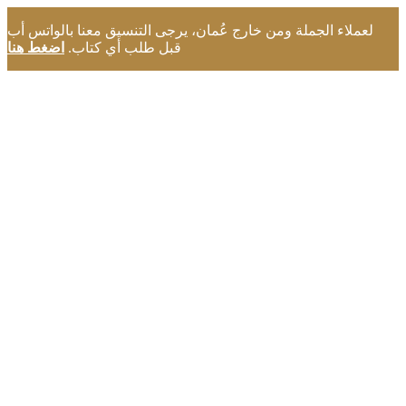
لعملاء الجملة ومن خارج عُمان، يرجى التنسيق معنا بالواتس أب
قبل طلب أي كتاب.
اضغط هنا
مرحبا بكم في مكتبة بذور التميز