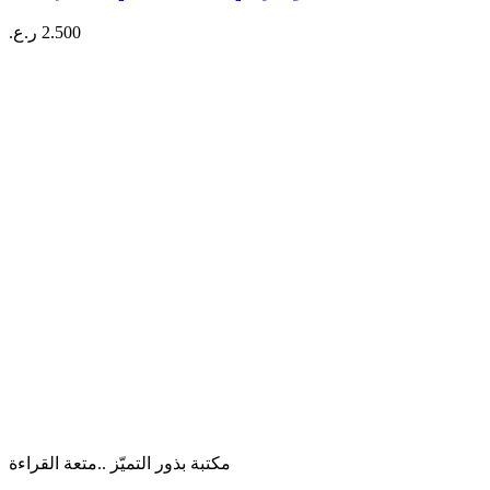
2.500
ر.ع.
مكتبة بذور التميّز ..متعة القراءة