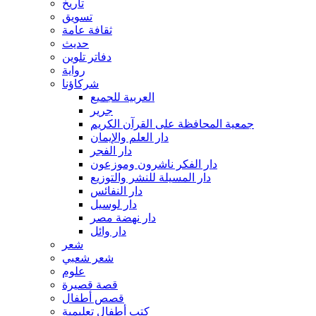
تاريخ
تسويق
ثقافة عامة
حديث
دفاتر تلوين
رواية
شركاؤنا
العربية للجميع
جرير
جمعية المحافظة على القرآن الكريم
دار العلم والإيمان
دار الفجر
دار الفكر ناشرون وموزعون
دار المسيلة للنشر والتوزيع
دار النفائس
دار لوسيل
دار نهضة مصر
دار وائل
شعر
شعر شعبي
علوم
قصة قصيرة
قصص أطفال
كتب أطفال تعليمية