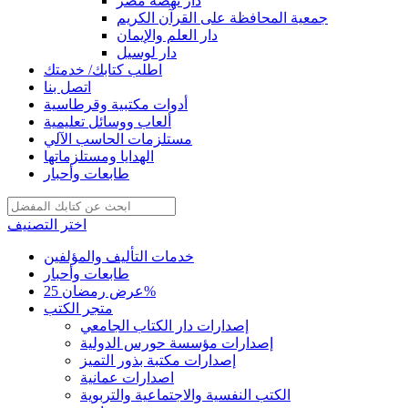
دار نهضة مصر
جمعية المحافظة على القرآن الكريم
دار العلم والإيمان
دار لوسيل
اطلب كتابك/ خدمتك
اتصل بنا
أدوات مكتبية وقرطاسية
ألعاب ووسائل تعليمية
مستلزمات الحاسب الآلي
الهدايا ومستلزماتها
طابعات وأحبار
اختر التصنيف
خدمات التأليف والمؤلفين
طابعات وأحبار
عرض رمضان 25%
متجر الكتب
إصدارات دار الكتاب الجامعي
إصدارات مؤسسة حورس الدولية
إصدارات مكتبة بذور التميز
اصدارات عمانية
الكتب النفسية والاجتماعية والتربوية