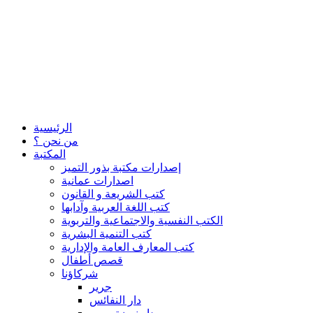
الرئيسية
من نحن ؟
المكتبة
إصدارات مكتبة بذور التميز
اصدارات عمانية
كتب الشريعة و القانون
كتب اللغة العربية وآدابها
الكتب النفسية والاجتماعية والتربوية
كتب التنمية البشرية
كتب المعارف العامة والإدارية
قصص أطفال
شركاؤنا
جرير
دار النفائس