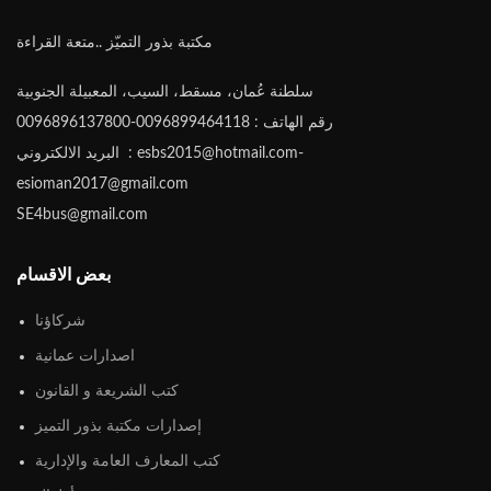
مكتبة بذور التميّز ..متعة القراءة
سلطنة عُمان، مسقط، السيب، المعبيلة الجنوبية
رقم الهاتف : 0096899464118-0096896137800
البريد الالكتروني : esbs2015@hotmail.com-
esioman2017@gmail.com
SE4bus@gmail.com
بعض الاقسام
شركاؤنا
اصدارات عمانية
كتب الشريعة و القانون
إصدارات مكتبة بذور التميز
كتب المعارف العامة والإدارية