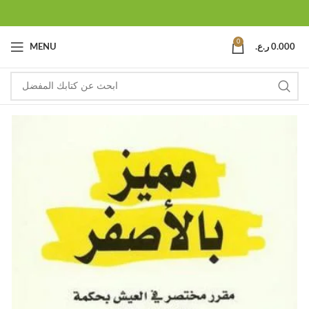
0
0.000
ر.ع.
MENU