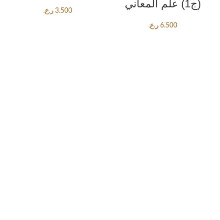
(ج1) علم المعاني
3.500
ر.ع.
6.500
ر.ع.