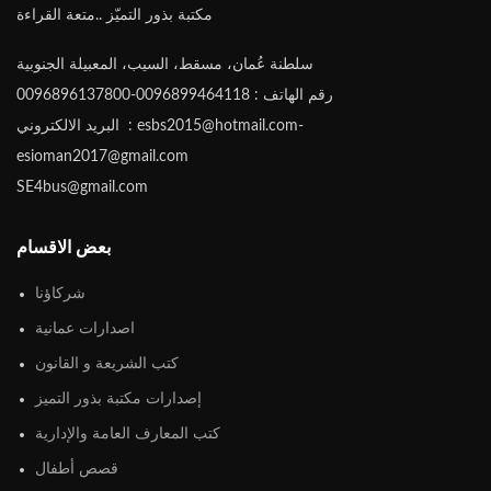
مكتبة بذور التميّز ..متعة القراءة
سلطنة عُمان، مسقط، السيب، المعبيلة الجنوبية
رقم الهاتف : 0096899464118-0096896137800
البريد الالكتروني : esbs2015@hotmail.com-
esioman2017@gmail.com
SE4bus@gmail.com
بعض الاقسام
شركاؤنا
اصدارات عمانية
كتب الشريعة و القانون
إصدارات مكتبة بذور التميز
كتب المعارف العامة والإدارية
قصص أطفال