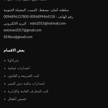
سلطنة عُمان، مسقط، السيب، المعبيلة الجنوبية
رقم الهاتف : 0096899464118-0096896137800
البريد الالكتروني : esbs2015@hotmail.com-
esioman2017@gmail.com
SE4bus@gmail.com
بعض الاقسام
شركاؤنا
اصدارات عمانية
كتب الشريعة و القانون
إصدارات مكتبة بذور التميز
كتب المعارف العامة والإدارية
قصص أطفال