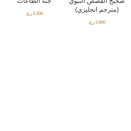
صحيح القصص النبوي
جنة الطاعات
(مترجم انجليزي)
2.200
ر.ع.
5.000
ر.ع.