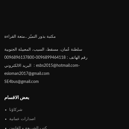
مكتبة بذور التميّز ..متعة القراءة
سلطنة عُمان، مسقط، السيب، المعبيلة الجنوبية
رقم الهاتف : 0096899464118-0096896137800
البريد الالكتروني : esbs2015@hotmail.com-
esioman2017@gmail.com
SE4bus@gmail.com
بعض الاقسام
شركاؤنا
اصدارات عمانية
كتب الشريعة و القانون