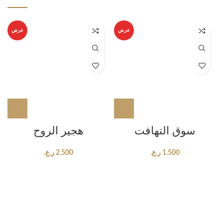
عرض
عرض
سوق التهافت
هجير الروح
1.500
ر.ع.
2.500
ر.ع.