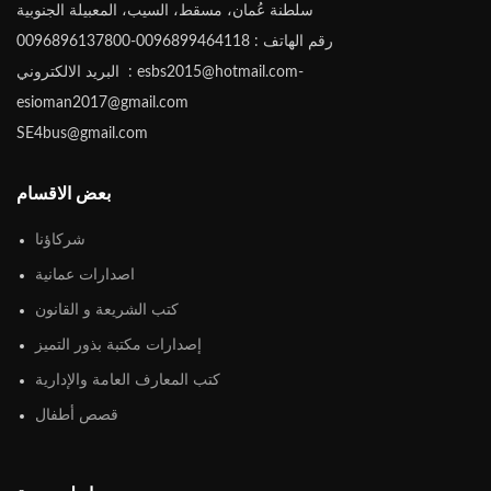
سلطنة عُمان، مسقط، السيب، المعبيلة الجنوبية
رقم الهاتف : 0096899464118-0096896137800
البريد الالكتروني : esbs2015@hotmail.com-
esioman2017@gmail.com
SE4bus@gmail.com
بعض الاقسام
شركاؤنا
اصدارات عمانية
كتب الشريعة و القانون
إصدارات مكتبة بذور التميز
كتب المعارف العامة والإدارية
قصص أطفال