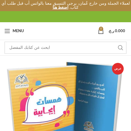
لعملاء الجملة ومن خارج عُمان، يرجى التنسيق معنا بالواتس أب قبل طلب أي
كتاب.
اضغط هنا
0
0.000
ر.ع.
MENU
عرض