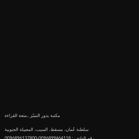
مكتبة بذور التميّز ..متعة القراءة
سلطنة عُمان، مسقط، السيب، المعبيلة الجنوبية
رقم الهاتف : 0096899464118-0096896137800