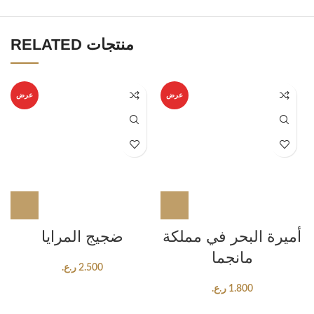
RELATED منتجات
عرض
عرض
أميرة البحر في مملكة
ضجيج المرايا
مانجما
2.500
ر.ع.
1.800
ر.ع.