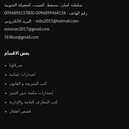
سلطنة عُمان، مسقط، السيب، المعبيلة الجنوبية
رقم الهاتف : 0096899464118-0096896137800
البريد الالكتروني : esbs2015@hotmail.com-
esioman2017@gmail.com
SE4bus@gmail.com
بعض الاقسام
شركاؤنا
اصدارات عمانية
كتب الشريعة و القانون
إصدارات مكتبة بذور التميز
كتب المعارف العامة والإدارية
قصص أطفال