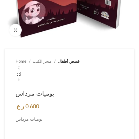
Click to enlarge
قصص أطفال
متجر الكتب
Home
يوميات مرداس
0.600
ر.ع.
يوميات مرداس