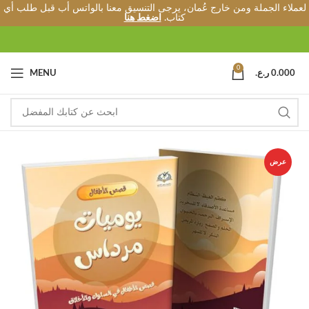
لعملاء الجملة ومن خارج عُمان، يرجى التنسيق معنا بالواتس أب قبل طلب أي
كتاب.
اضغط هنا
0
0.000
ر.ع.
MENU
عرض