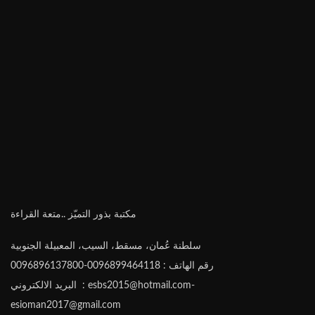
مكتبة بذور التميّز ..متعة القراءة
سلطنة عُمان، مسقط، السيب، المعبيلة الجنوبية
رقم الهاتف : 0096899464118-0096896137800
البريد الالكتروني : esbs2015@hotmail.com-
esioman2017@gmail.com