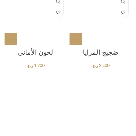
ضجيج المرايا
لحون الأماني
2.500
ر.ع.
1.200
ر.ع.