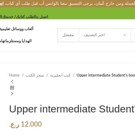
الجملة ومن خارج عُمان، يرجى التنسيق معنا بالواتس أب قبل طلب أي كتاب.
اض
اتصل بنا
اطلب كتابك/ خدمتك
ال
ألعاب ووسائل تعليمية
اختر التصنيف
الهدايا ومستلزماتها
م
Upper intermediate Student’s bo
كتب انجليزية
متجر الكتب
Home
Upper intermediate Student
12.000
ر.ع.