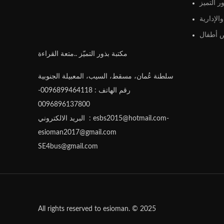
ر التميز
الإدارية
أطفال
مكتبة بذور التميّز ..متعة القراءة
سلطنة عُمان، مسقط، السيب، المعبيلة الجنوبية
رقم الهاتف : 0096899464118-
0096896137800
البريد الالكتروني : esbs2015@hotmail.com-
esioman2017@gmail.com
SE4bus@gmail.com
All rights reserved to esioman. © 2025