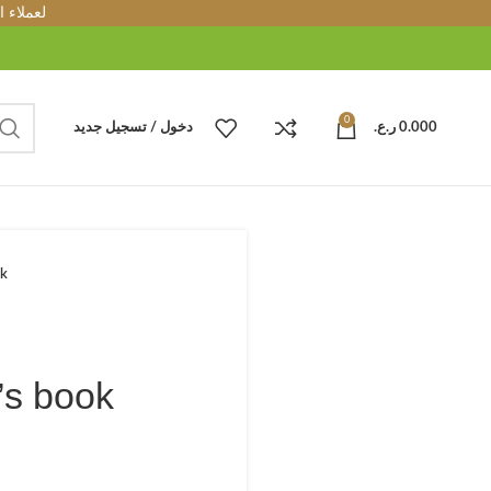
لعملاء 
0
0.000
ر.ع.
دخول / تسجيل جديد
ok
’s book