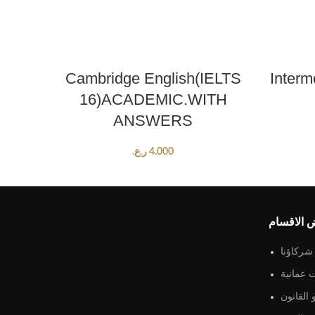
ADD TO CART
Cambridge English(IELTS
Interm
16)ACADEMIC.WITH
ANSWERS
4.000
ر.ع.
 الاقسام
شركاؤنا
 عمانية
القانون