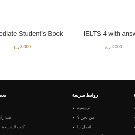
ADD TO CART
ADD TO CART
ediate Student’s Book
IELTS 4 with ans
4.000
ر.ع.
8.000
ر.ع.
روابط سريعة
بعض
الرئيسية
من نحن ؟
اصدارات
اتصل بنا
كتب الشريعة و 